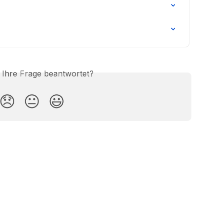
s Ihre Frage beantwortet?
😞
😐
😃