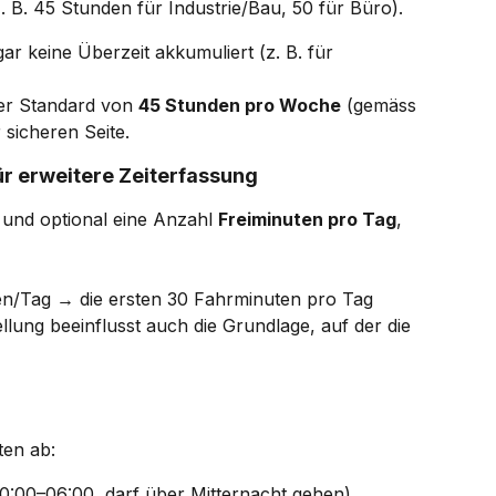
z. B. 45 Stunden für Industrie/Bau, 50 für Büro).
 gar keine Überzeit akkumuliert (z. B. für 
der Standard von 
45 Stunden pro Woche
 (gemäss 
 sicheren Seite.
 für erweitere Zeiterfassung
t, und optional eine Anzahl 
Freiminuten pro Tag
, 
uten/Tag → die ersten 30 Fahrminuten pro Tag 
llung beeinflusst auch die Grundlage, auf der die 
ten ab:
. 20:00–06:00, darf über Mitternacht gehen),